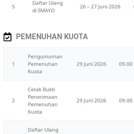
Daftar Ulang 
5
26 – 27 Juni 2026
di SMAYO
PEMENUHAN KUOTA
Pengumuman 
1
Pemenuhan 
29 Juni 2026
09.00
Kuota
Cetak Bukti 
Penerimaan 
2
29 Juni 2026
09.00
Pemenuhan 
Kuota
Daftar Ulang 