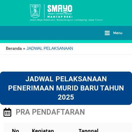
Lewati
ke
konten
Jalan Raya Kebonsari, Yosowilangun, Lumajang -Jawa Timur
Menu
Beranda
JADWAL PELAKSANAAN
JADWAL PELAKSANAAN
PENERIMAAN MURID BARU TAHUN
2025
PRA PENDAFTARAN
No
Kegiatan
Tanggal