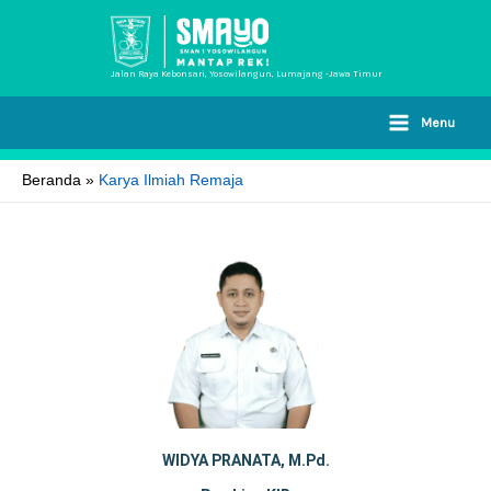
Lewati
ke
konten
Jalan Raya Kebonsari, Yosowilangun, Lumajang -Jawa Timur
Menu
Beranda
Karya Ilmiah Remaja
WIDYA PRANATA, M.Pd.