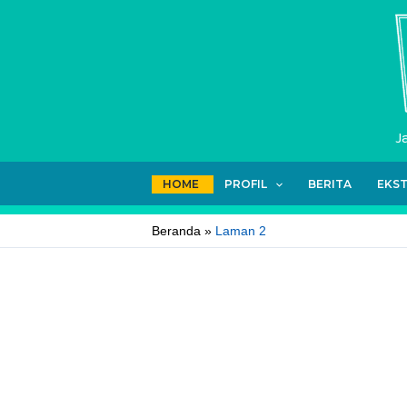
Lewati
ke
konten
J
HOME
PROFIL
BERITA
EKS
Beranda
Laman 2