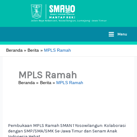
Lewati
ke
konten
Jalan Raya Kebonsari, Yosowilangun, Lumajang -Jawa Timur
Menu
Beranda
Berita
MPLS Ramah
MPLS Ramah
Beranda
Berita
MPLS Ramah
Pembukaan
MPLS
Ramah
Pembukaan MPLS Ramah SMAN 1 Yosowilangun: Kolaborasi
SMAN
dengan SMP/SMA/SMK Se-Jawa Timur dan Senam Anak
1
Indonesia Hebat