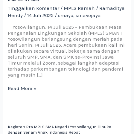
Yosowilangun:
Tinggalkan Komentar
/
MPLS Ramah
/
Ramaditya
Kolaborasi
Hendy
/
14 Juli 2025
/
smayo
,
smayojaya
dengan
SMP/SMA/SMK
Yosowilangun, 14 Juli 2025 – Pembukaan Masa
Se-
Pengenalan Lingkungan Sekolah (MPLS) SMAN 1
Jawa
Yosowilangun berlangsung dengan meriah pada
Timur
hari Senin, 14 Juli 2025. Acara pembukaan kali ini
dan
dilakukan secara virtual, bekerja sama dengan
Senam
seluruh SMP, SMA, dan SMK se-Provinsi Jawa
Anak
Timur melalui Zoom, sebagai langkah adaptasi
Indonesia
terhadap perkembangan teknologi dan pandemi
Hebat
yang masih […]
Read More »
Kegiatan
Pra
MPLS
Kegiatan Pra MPLS SMA Negeri 1 Yosowilangun Dibuka
SMA
dengan Senam Anak Indonesia Hebat