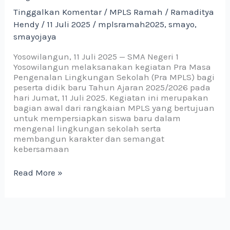
Negeri
Tinggalkan Komentar
/
MPLS Ramah
/
Ramaditya
1
Hendy
/
11 Juli 2025
/
mplsramah2025
,
smayo
,
Yosowilangun
smayojaya
Dibuka
dengan
Yosowilangun, 11 Juli 2025 — SMA Negeri 1
Senam
Yosowilangun melaksanakan kegiatan Pra Masa
Anak
Pengenalan Lingkungan Sekolah (Pra MPLS) bagi
Indonesia
peserta didik baru Tahun Ajaran 2025/2026 pada
Hebat
hari Jumat, 11 Juli 2025. Kegiatan ini merupakan
bagian awal dari rangkaian MPLS yang bertujuan
untuk mempersiapkan siswa baru dalam
mengenal lingkungan sekolah serta
membangun karakter dan semangat
kebersamaan
Read More »