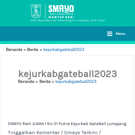
Lewati
ke
konten
Jalan Raya Kebonsari, Yosowilangun, Lumajang -Jawa Timur
Menu
Beranda
Berita
kejurkabgateball2023
kejurkabgateball2023
Beranda
Berita
kejurkabgateball2023
SMAYO
Raih
JUARA
SMAYO Raih JUARA 1 KU-21 Putra Kejurkab GateBall Lumajang
1
Tinggalkan Komentar
/
Smayo Terkini
/
KU-