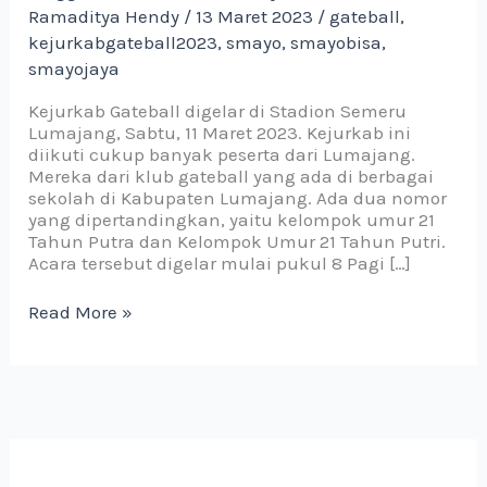
Ramaditya Hendy
/
13 Maret 2023
/
gateball
,
21
Putra
kejurkabgateball2023
,
smayo
,
smayobisa
,
Kejurkab
smayojaya
GateBall
Lumajang
Kejurkab Gateball digelar di Stadion Semeru
Lumajang, Sabtu, 11 Maret 2023. Kejurkab ini
diikuti cukup banyak peserta dari Lumajang.
Mereka dari klub gateball yang ada di berbagai
sekolah di Kabupaten Lumajang. Ada dua nomor
yang dipertandingkan, yaitu kelompok umur 21
Tahun Putra dan Kelompok Umur 21 Tahun Putri.
Acara tersebut digelar mulai pukul 8 Pagi […]
Read More »