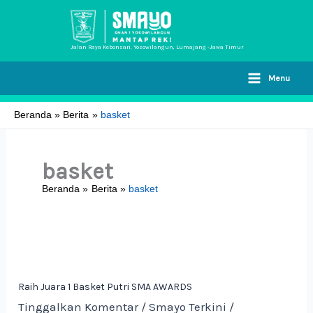
Lewati
ke
konten
Jalan Raya Kebonsari, Yosowilangun, Lumajang -Jawa Timur
Menu
Beranda
Berita
basket
basket
Beranda
Berita
basket
Raih
Juara
1
Raih Juara 1 Basket Putri SMA AWARDS
Basket
Tinggalkan Komentar
/
Smayo Terkini
/
Putri