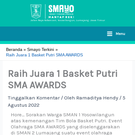
Lewati
ke
konten
Jalan Raya Kebonsari, Yosowilangun, Lumajang -Jawa Timur
Menu
Beranda
Smayo Terkini
Raih Juara 1 Basket Putri SMA AWARDS
Raih Juara 1 Basket Putri
SMA AWARDS
Tinggalkan Komentar
/ Oleh
Ramaditya Hendy
/
5
Agustus 2022
Hore… Sorakan Warga SMAN 1 Yosowilangun
atas kemenangan Tim Bola Basket Putri. Event
Olahraga SMA AWARDS yang diselenggarakan
di SMAN 2 Lumajang suatu event olahraga