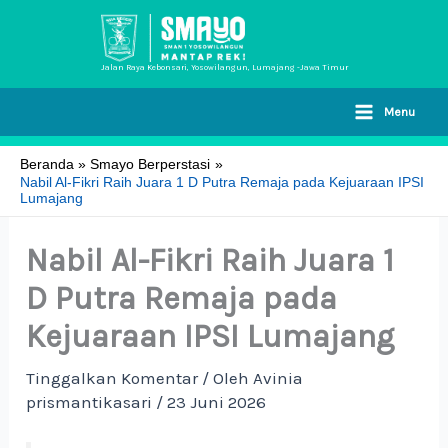
Lewati
ke
konten
Jalan Raya Kebonsari, Yosowilangun, Lumajang -Jawa Timur
Menu
Beranda
Smayo Berperstasi
Nabil Al-Fikri Raih Juara 1 D Putra Remaja pada Kejuaraan IPSI
Lumajang
Nabil Al-Fikri Raih Juara 1
D Putra Remaja pada
Kejuaraan IPSI Lumajang
Tinggalkan Komentar
/ Oleh
Avinia
prismantikasari
/
23 Juni 2026