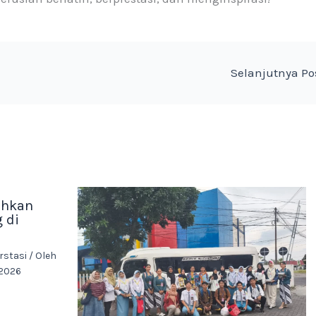
Selanjutnya P
ehkan
 di
rstasi
/ Oleh
 2026