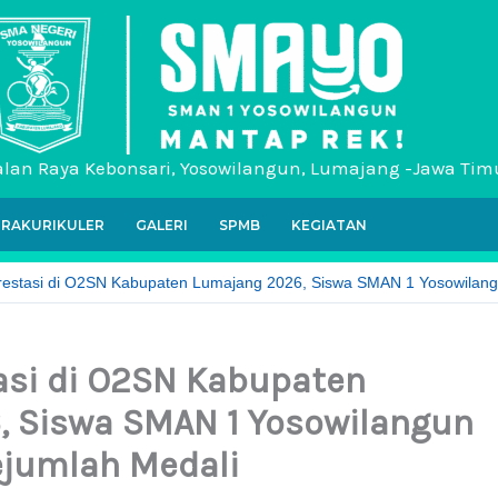
alan Raya Kebonsari, Yosowilangun, Lumajang -Jawa Tim
TRAKURIKULER
GALERI
SPMB
KEGIATAN
restasi di O2SN Kabupaten Lumajang 2026, Siswa SMAN 1 Yosowilan
asi di O2SN Kabupaten
 Siswa SMAN 1 Yosowilangun
ejumlah Medali