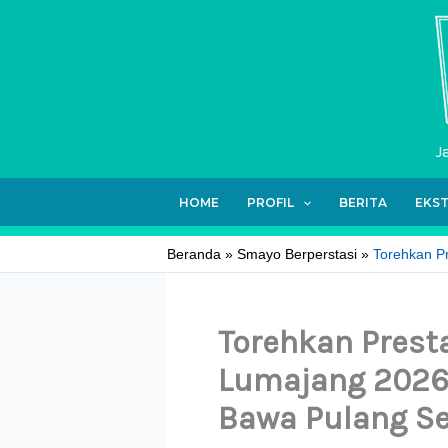
Lewati
ke
konten
J
HOME
PROFIL
BERITA
EKS
Beranda
Smayo Berperstasi
Torehkan P
Torehkan Prest
Lumajang 2026,
Bawa Pulang S