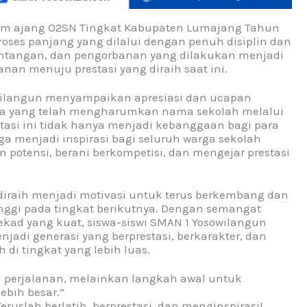
lam ajang O2SN Tingkat Kabupaten Lumajang Tahun
roses panjang yang dilalui dengan penuh disiplin dan
tantangan, dan pengorbanan yang dilakukan menjadi
nan menuju prestasi yang diraih saat ini.
wilangun menyampaikan apresiasi dan ucapan
wa yang telah mengharumkan nama sekolah melalui
tasi ini tidak hanya menjadi kebanggaan bagi para
uga menjadi inspirasi bagi seluruh warga sekolah
otensi, berani berkompetisi, dan mengejar prestasi
diraih menjadi motivasi untuk terus berkembang dan
tinggi pada tingkat berikutnya. Dengan semangat
 tekad yang kuat, siswa-siswi SMAN 1 Yosowilangun
adi generasi yang berprestasi, berkarakter, dan
i tingkat yang lebih luas.
ri perjalanan, melainkan langkah awal untuk
bih besar.”
eruslah berlatih, berprestasi, dan menginspirasi!