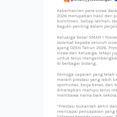
Keberhasilan para siswa da
2026 merupakan hasil dari p
komitmen. Setiap latihan, 
bagian penting dalam perjala
Keluarga besar SMAN 1 Yoso
selamat kepada seluruh sis
ajang O2SN Tahun 2026. Pres
siswa dan keluarga, tetapi j
untuk terus mengembangkan p
di berbagai bidang.
Semoga capaian yang telah 
meraih prestasi yang lebih 
sportivitas, kerja keras, dan
diharapkan mampu terus menj
membawa nama baik sekolah d
“Prestasi bukanlah akhir da
mencapai pencapaian yang le
Selamat kepada para juara. T