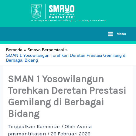
Lewati
ke
konten
Jalan Raya Kebonsari, Yosowilangun, Lumajang -Jawa Timur
Menu
Beranda
Smayo Berperstasi
SMAN 1 Yosowilangun Torehkan Deretan Prestasi Gemilang di
Berbagai Bidang
SMAN 1 Yosowilangun
Torehkan Deretan Prestasi
Gemilang di Berbagai
Bidang
Tinggalkan Komentar
/ Oleh
Avinia
prismantikasari
/
26 Februari 2026