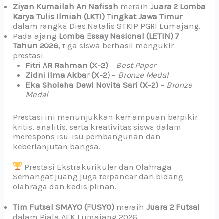
Ziyan Kumailah An Nafisah
meraih
Juara 2 Lomba
Karya Tulis Ilmiah (LKTI) Tingkat Jawa Timur
dalam rangka Dies Natalis STKIP PGRI Lumajang.
Pada ajang
Lomba Essay Nasional (LETIN) 7
Tahun 2026
, tiga siswa berhasil mengukir
prestasi:
Fitri AR Rahman (X-2)
–
Best Paper
Zidni Ilma Akbar (X-2)
–
Bronze Medal
Eka Sholeha Dewi Novita Sari (X-2)
–
Bronze
Medal
Prestasi ini menunjukkan kemampuan berpikir
kritis, analitis, serta kreativitas siswa dalam
merespons isu-isu pembangunan dan
keberlanjutan bangsa.
Prestasi Ekstrakurikuler dan Olahraga
Semangat juang juga terpancar dari bidang
olahraga dan kedisiplinan.
Tim Futsal SMAYO (FUSYO)
meraih
Juara 2 Futsal
dalam Piala AFK Lumajang 2026.