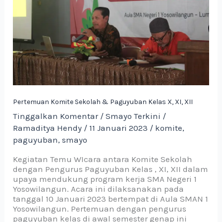
Kelas
X,
XI,
XII
Pertemuan Komite Sekolah & Paguyuban Kelas X, XI, XII
Tinggalkan Komentar
/
Smayo Terkini
/
Ramaditya Hendy
/
11 Januari 2023
/
komite
,
paguyuban
,
smayo
Kegiatan Temu WIcara antara Komite Sekolah
dengan Pengurus Paguyuban Kelas , XI, XII dalam
upaya mendukung program kerja SMA Negeri 1
Yosowilangun. Acara ini dilaksanakan pada
tanggal 10 Januari 2023 bertempat di Aula SMAN 1
Yosowilangun. Pertemuan dengan pengurus
paguyuban kelas di awal semester genap ini