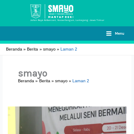
Lewati
ke
konten
Jalan Raya Kebonsari, Yosowilangun, Lumajang -Jawa Timur
Menu
Beranda
Berita
smayo
Laman 2
smayo
Beranda
Berita
smayo
Laman 2
Pertemuan
Komite
Sekolah
&
Paguyuban