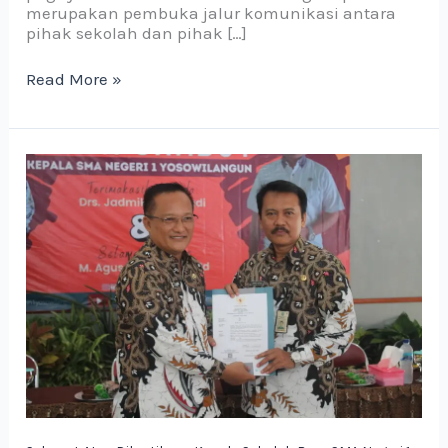
merupakan pembuka jalur komunikasi antara
pihak sekolah dan pihak […]
Read More »
Selamat
Atas
Dilantiknya
Kepala
Sekolah
Baru
SMA
Negeri
1
Yosowilangun