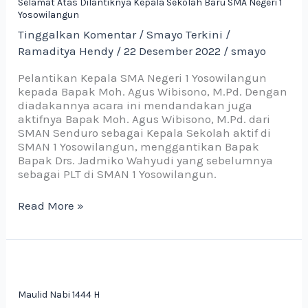
Selamat Atas Dilantiknya Kepala Sekolah Baru SMA Negeri 1
Yosowilangun
Tinggalkan Komentar
/
Smayo Terkini
/
Ramaditya Hendy
/
22 Desember 2022
/
smayo
Pelantikan Kepala SMA Negeri 1 Yosowilangun
kepada Bapak Moh. Agus Wibisono, M.Pd. Dengan
diadakannya acara ini mendandakan juga
aktifnya Bapak Moh. Agus Wibisono, M.Pd. dari
SMAN Senduro sebagai Kepala Sekolah aktif di
SMAN 1 Yosowilangun, menggantikan Bapak
Bapak Drs. Jadmiko Wahyudi yang sebelumnya
sebagai PLT di SMAN 1 Yosowilangun.
Read More »
Maulid
Nabi
1444
Maulid Nabi 1444 H
H