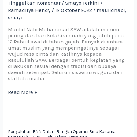
Tinggalkan Komentar
/
Smayo Terkini
/
Ramaditya Hendy
/
12 Oktober 2022
/
maulidnabi
,
smayo
Maulid Nabi Muhammad SAW adalah moment
peringatan hari kelahiran nabi yang jatuh pada
12 Rabiul awal di tahun gajah. Banyak di antara
umat muslim yang memperingatinya sebagai
wujud rasa cinta dan kasihnya kepada
Rasulullah SAW. Berbagai bentuk kegiatan yang
dilakukan sesuai dengan tradisi dan budaya
daerah setempat. Seluruh siswa siswi, guru dan
staf tata usaha
Read More »
Penyuluhan
BNN
Dalam
Penyuluhan BNN Dalam Rangka Operasi Bina Kusuma
Rangka