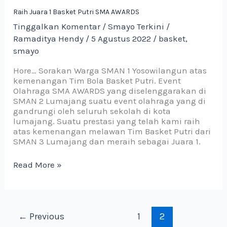
1
Raih Juara 1 Basket Putri SMA AWARDS
Basket
Tinggalkan Komentar
/
Smayo Terkini
/
Putri
Ramaditya Hendy
/
5 Agustus 2022
/
basket
,
SMA
AWARDS
smayo
Hore… Sorakan Warga SMAN 1 Yosowilangun atas
kemenangan Tim Bola Basket Putri. Event
Olahraga SMA AWARDS yang diselenggarakan di
SMAN 2 Lumajang suatu event olahraga yang di
gandrungi oleh seluruh sekolah di kota
lumajang. Suatu prestasi yang telah kami raih
atas kemenangan melawan Tim Basket Putri dari
SMAN 3 Lumajang dan meraih sebagai Juara 1.
Read More »
←
Previous
1
2