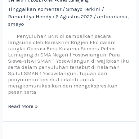
Semeru Th. 2022 I Oleh Polres Lumajang
Operasi
Tinggalkan Komentar
/
Smayo Terkini
/
Bina
Ramaditya Hendy
/
5 Agustus 2022
/
antinarkoba
,
Kusuma
smayo
Semeru
Th.
Penyuluhan BNN di sampaikan secara
2022
langsung oleh Bareskrim Brigjen Eko dalam
I
rangka Operasi Bina Kusuma Semeru Polres
Oleh
Lumajang di SMA Negeri 1 Yosowilangun. Para
Polres
Siswa-siswi SMAN 1 Yosowilangun di wajibkan iku
Lumajang
serta dalam penyuluhan tersebut di halaman
Spilut SMAN 1 Yosowilangun. Tujuan dari
penyuluhan tersebut adalah untuk
mengkomunikasikan dan mengekspresikan
pesan serta
Read More »
Raih
Juara